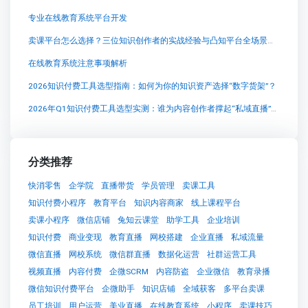
专业在线教育系统平台开发
卖课平台怎么选择？三位知识创作者的实战经验与凸知平台全场景解析
在线教育系统注意事项解析
2026知识付费工具选型指南：如何为你的知识资产选择“数字货架”？
2026年Q1知识付费工具选型实测：谁为内容创作者撑起“私域直播”的场子？
分类推荐
快消零售
企学院
直播带货
学员管理
卖课工具
知识付费小程序
教育平台
知识内容商家
线上课程平台
卖课小程序
微信店铺
兔知云课堂
助学工具
企业培训
知识付费
商业变现
教育直播
网校搭建
企业直播
私域流量
微信直播
网校系统
微信群直播
数据化运营
社群运营工具
视频直播
内容付费
企微SCRM
内容防盗
企业微信
教育录播
微信知识付费平台
企微助手
知识店铺
全域获客
多平台卖课
员工培训
用户运营
美业直播
在线教育系统
小程序
卖课技巧