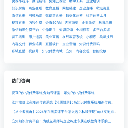
卖课小程序
微信店铺
兔知云课堂
助学工具
企业培训
知识付费
商业变现
教育直播
网校搭建
企业直播
私域流量
微信直播
网校系统
微信群直播
数据化运营
社群运营工具
视频直播
内容付费
企微SCRM
内容防盗
企业微信
教育录播
微信知识付费平台
企微助手
知识店铺
全域获客
多平台卖课
员工培训
用户运营
美业直播
在线教育系统
小程序
卖课技巧
内容交付
职业培训
直播软件
企业营销
知识付费源码
私域直播
视频号
知识付费商城
凸知
内容变现
智能投放
热门咨询
便宜的知识付费系统,兔知云课堂：领先的知识付费系统
沧州性价比高知识付费系统【沧州性价比高知识付费系统知识付费系统系统怎么制作，知识付费系统搭建使用教程】
【从业者视角】2026年在线卖课平台怎么选？私域变现Top 5实测排行
凸知知识付费平台：为独立讲师与企业构建专属在线教育体系的三种选择