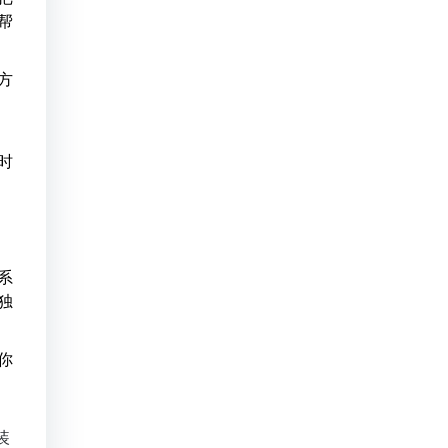
帮
方
时
系
独
你
装