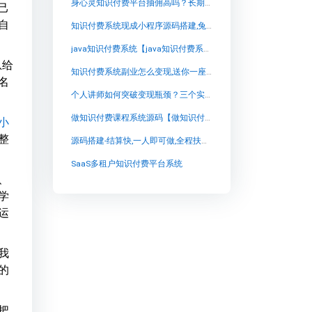
身心灵知识付费平台抽佣高吗？长期成本与私有化部署的选型思考
己
自
知识付费系统现成小程序源码搭建,兔知云课堂：开启个性化学习之旅
java知识付费系统【java知识付费系统知识付费系统系统怎么制作，知识付费系统搭建使用教程】
息给
知识付费系统副业怎么变现,送你一座图书馆：兔知云课堂，领读大咖的智慧旅程
名
个人讲师如何突破变现瓶颈？三个实操步骤与一套系统方案
做知识付费课程系统源码【做知识付费课程系统源码知识付费系统系统怎么制作，知识付费系统搭建使用教程】
小
整
源码搭建-结算快,一人即可做,全程扶持,年利均231W【源码搭建-结算快,一人即可做,全程扶持,年利均231W知识付费系统系统怎么制作，知识付费系统搭建使用教程】
SaaS多租户知识付费平台系统
、
学
运
我
的
把