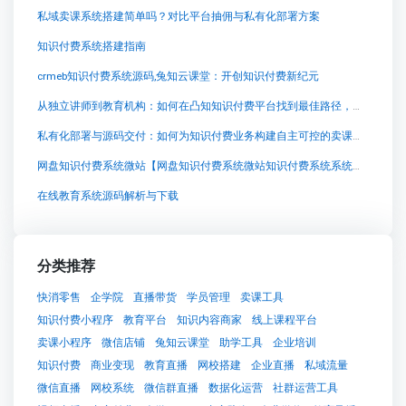
私域卖课系统搭建简单吗？对比平台抽佣与私有化部署方案
知识付费系统搭建指南
crmeb知识付费系统源码,兔知云课堂：开创知识付费新纪元
从独立讲师到教育机构：如何在凸知知识付费平台找到最佳路径，实现高效卖课
私有化部署与源码交付：如何为知识付费业务构建自主可控的卖课平台
网盘知识付费系统微站【网盘知识付费系统微站知识付费系统系统怎么制作，知识付费系统搭建使用教程】
在线教育系统源码解析与下载
分类推荐
快消零售
企学院
直播带货
学员管理
卖课工具
知识付费小程序
教育平台
知识内容商家
线上课程平台
卖课小程序
微信店铺
兔知云课堂
助学工具
企业培训
知识付费
商业变现
教育直播
网校搭建
企业直播
私域流量
微信直播
网校系统
微信群直播
数据化运营
社群运营工具