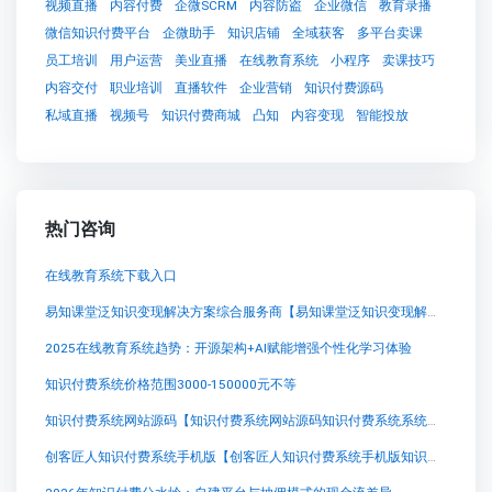
视频直播
内容付费
企微SCRM
内容防盗
企业微信
教育录播
微信知识付费平台
企微助手
知识店铺
全域获客
多平台卖课
员工培训
用户运营
美业直播
在线教育系统
小程序
卖课技巧
内容交付
职业培训
直播软件
企业营销
知识付费源码
私域直播
视频号
知识付费商城
凸知
内容变现
智能投放
热门咨询
在线教育系统下载入口
易知课堂泛知识变现解决方案综合服务商【易知课堂泛知识变现解决方案综合服务商知识付费系统系统怎么制作，知识付费系统搭建使用教程】
2025在线教育系统趋势：开源架构+AI赋能增强个性化学习体验
知识付费系统价格范围3000-150000元不等
知识付费系统网站源码【知识付费系统网站源码知识付费系统系统怎么制作，知识付费系统搭建使用教程】
创客匠人知识付费系统手机版【创客匠人知识付费系统手机版知识付费系统系统怎么制作，知识付费系统搭建使用教程】