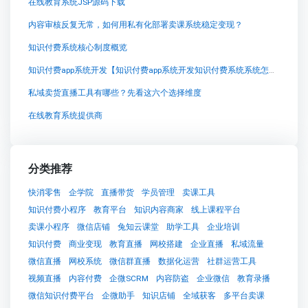
在线教育系统JSP源码下载
内容审核反复无常，如何用私有化部署卖课系统稳定变现？
知识付费系统核心制度概览
知识付费app系统开发【知识付费app系统开发知识付费系统系统怎么制作，知识付费系统搭建使用教程】
私域卖货直播工具有哪些？先看这六个选择维度
在线教育系统提供商
分类推荐
快消零售
企学院
直播带货
学员管理
卖课工具
知识付费小程序
教育平台
知识内容商家
线上课程平台
卖课小程序
微信店铺
兔知云课堂
助学工具
企业培训
知识付费
商业变现
教育直播
网校搭建
企业直播
私域流量
微信直播
网校系统
微信群直播
数据化运营
社群运营工具
视频直播
内容付费
企微SCRM
内容防盗
企业微信
教育录播
微信知识付费平台
企微助手
知识店铺
全域获客
多平台卖课