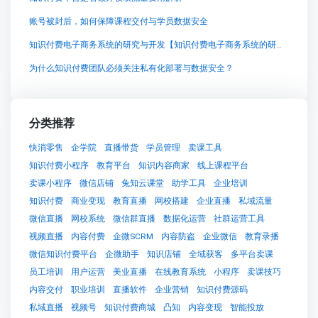
账号被封后，如何保障课程交付与学员数据安全
知识付费电子商务系统的研究与开发【知识付费电子商务系统的研究与开发知识付费系统系统怎么制作，知识付费系统搭建使用教程】
为什么知识付费团队必须关注私有化部署与数据安全？
分类推荐
快消零售
企学院
直播带货
学员管理
卖课工具
知识付费小程序
教育平台
知识内容商家
线上课程平台
卖课小程序
微信店铺
兔知云课堂
助学工具
企业培训
知识付费
商业变现
教育直播
网校搭建
企业直播
私域流量
微信直播
网校系统
微信群直播
数据化运营
社群运营工具
视频直播
内容付费
企微SCRM
内容防盗
企业微信
教育录播
微信知识付费平台
企微助手
知识店铺
全域获客
多平台卖课
员工培训
用户运营
美业直播
在线教育系统
小程序
卖课技巧
内容交付
职业培训
直播软件
企业营销
知识付费源码
私域直播
视频号
知识付费商城
凸知
内容变现
智能投放