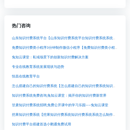
热门咨询
山东知识付费系统平台【山东知识付费系统平台知识付费系统系统怎么制作，知识付费系统搭建使用教程】
免费知识付费类小程序3分钟制作微信小程序【免费知识付费类小程序3分钟制作微信小程序知识付费系统系统怎么制作，知识付费系统搭建使用教程】
兔知云课堂：私域场景下的创新知识付费解决方案
专业在线教育系统发展现状与趋势
恒昌在线教育平台
怎么搭建自己的知识付费系统【怎么搭建自己的知识付费系统知识付费系统系统怎么制作，知识付费系统搭建使用教程】
知识付费系统免费咨询,兔知云课堂：揭开你的知识付费新世界
甘肃知识付费系统招聘,免费公开课中的学习乐园——兔知云课堂
挖果知识付费系统【挖果知识付费系统知识付费系统系统怎么制作，知识付费系统搭建使用教程】
知识付费平台搭建首选小鹅通免费试用