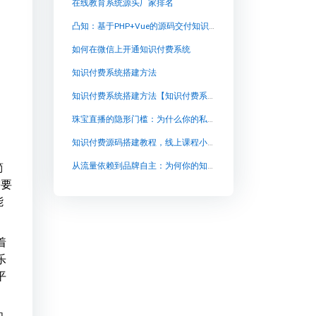
在线教育系统源头厂家排名
凸知：基于PHP+Vue的源码交付知识付费系统，助力企业自建独立卖课平台
如何在微信上开通知识付费系统
知识付费系统搭建方法
知识付费系统搭建方法【知识付费系统搭建方法知识付费系统系统怎么制作，知识付费系统搭建使用教程】
珠宝直播的隐形门槛：为什么你的私域流量总在流失？
知识付费源码搭建教程，线上课程小程序的功能与开发要点
简
从流量依赖到品牌自主：为何你的知识变现需要一个独立卖课平台？
需要
能
着
乐
平