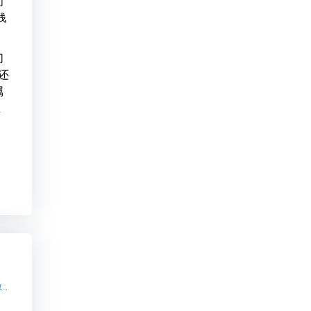
间
钱
们
还
属
业
开源知识付费系统python【开源知识付费系统python知识付费系统系统怎么制作，知识付费系统搭建使用教程】