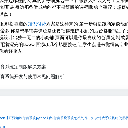
线开起课程的人 真的要仔细挑选一下了 很多人都以为有了直播
松能开课 身边那些做成功的都不是简版的课程哦 给个建议：想赚
谱点！
服务啦 靠谱的
知识付费
方案是这样来的 第一步就是跟商家谈他
围蛮多 你是想单纯卖课还是还要社群维护 我们的后台都能搞定了 
况设计出独一无二的小商铺 页面可以是你最喜欢的色调 定制成
 配着漂亮的LOGO 再添加几个炫丽按钮 让学生点进来觉得真专
你的好收入。
教育系统定制版解决方案
教育系统开发与使用常见问题解析
查询