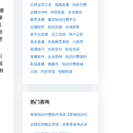
社群运营工具
视频直播
内容付费
哪
企微SCRM
内容防盗
企业微信
课
教育录播
微信知识付费平台
就
企微助手
知识店铺
全域获客
附
多平台卖课
员工培训
用户运营
进
美业直播
在线教育系统
小程序
卖课技巧
内容交付
职业培训
识
直播软件
企业营销
知识付费源码
域
私域直播
视频号
知识付费商城
有
凸知
内容变现
智能投放
热门咨询
青海知识付费软件系统【青海知识付费软件系统知识付费系统系统怎么制作，知识付费系统搭建使用教程】
从踩坑到稳定变现：高客单咨询从业者的私域直播突围记