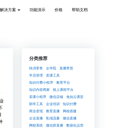
解决方案
功能演示
价格
帮助文档
分类推荐
快消零售
企学院
直播带货
学员管理
卖课工具
知识付费小程序
教育平台
知识内容商家
线上课程平台
卖课小程序
微信店铺
兔知云课堂
业
助学工具
企业培训
知识付费
不
商业变现
教育直播
网校搭建
得
企业直播
私域流量
微信直播
种
网校系统
微信群直播
数据化运营