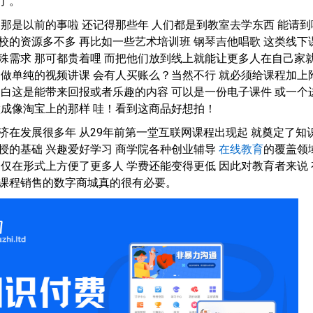
了。
 那是以前的事啦 还记得那些年 人们都是到教室去学东西 能请到
校的资源多不多 再比如一些艺术培训班 钢琴吉他唱歌 这类线下
殊需求 那可都贵着哩 而把他们放到线上就能让更多人在自己家
只做单纯的视频讲课 会有人买账么？当然不行 就必须给课程加上
明白这是能带来回报或者乐趣的内容 可以是一份电子课件 或一个
做成像淘宝上的那样 哇！看到这商品好想拍！
济在发展很多年 从29年前第一堂互联网课程出现起 就奠定了知
授的基础 兴趣爱好学习 商学院各种创业辅导
在线教育
的覆盖领
不仅在形式上方便了更多人 学费还能变得更低 因此对教育者来说 
课程销售的数字商城真的很有必要。