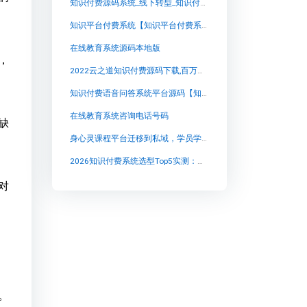
知识付费源码系统_线下转型_知识付费源码_开启企业创业扶持计划【知识付费源码系统_线下转型_知识付费源码_开启企业创业扶持计划知识付费系统系统怎么制作，知识付费系统搭建使用教程】
知识平台付费系统【知识平台付费系统知识付费系统系统怎么制作，知识付费系统搭建使用教程】
在线教育系统源码本地版
，
2022云之道知识付费源码下载,百万热门资料库,即下即用..【2022云之道知识付费源码下载,百万热门资料库,即下即用..知识付费系统系统怎么制作，知识付费系统搭建使用教程】
知识付费语音问答系统平台源码【知识付费语音问答系统平台源码知识付费系统系统怎么制作，知识付费系统搭建使用教程】
在线教育系统咨询电话号码
缺
身心灵课程平台迁移到私域，学员学习记录和会员权益怎么办？
2026知识付费系统选型Top5实测：源码交付如何破解内容变现瓶颈
对
。