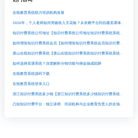
在线教育系统助力培训机构发展
2026年，个人老师如何突破收入天花板？从依赖平台到自建卖课体系的路径思考
知识付费系统公司地址【知识付费系统公司地址知识付费系统系统怎么制作，知识付费系统搭建使用教程】
如何增加知识付费系统会员【如何增加知识付费系统会员知识付费系统系统怎么制作，知识付费系统搭建使用教程】
唐山在线知识付费系统【唐山在线知识付费系统知识付费系统系统怎么制作，知识付费系统搭建使用教程】
如何选择卖课系统？深度解析分销功能与佣金抽成陷阱
在线教育系统源码下载
在线教育系统登录入口
浙江知识付费系统多少钱【浙江知识付费系统多少钱知识付费系统系统怎么制作，知识付费系统搭建使用教程】
凸知知识付费平台：独立讲师、培训机构与企业教育负责人的全场景解决方案