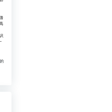
借
高
识
一
的