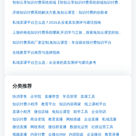
智创云享知识付费系统前端【智创云享知识付费系统前端知识付费系统系统怎么制作，知识付费系统搭建使用教程】
济南知识付费系统解决方案,兔知云课堂：知识付费的创新者
私域卖课平台怎么选？2026从业者真实测评与避坑指南
上饶价格低知识付费系统哪家,开启学习之旅，探索兔知云课堂的知识宝库
知识付费系统厂家定制,兔知云课堂：专业级在线付费知识平台
在线教育平台推荐与选择指南
私域卖课平台怎么选：从业者的真实测评与避坑参考
分类推荐
快消零售
企学院
直播带货
学员管理
卖课工具
知识付费小程序
教育平台
知识内容商家
线上课程平台
卖课小程序
微信店铺
兔知云课堂
助学工具
企业培训
知识付费
商业变现
教育直播
网校搭建
企业直播
私域流量
微信直播
网校系统
微信群直播
数据化运营
社群运营工具
视频直播
内容付费
企微SCRM
内容防盗
企业微信
教育录播