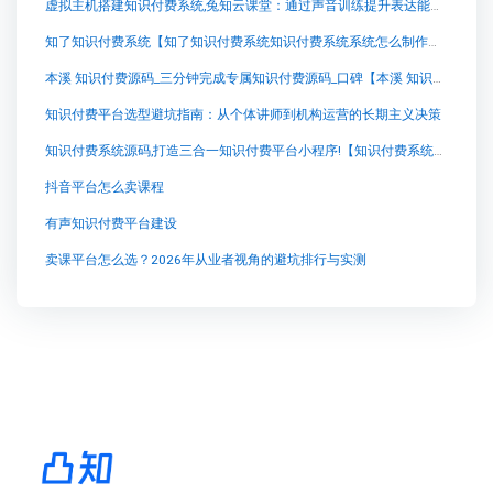
虚拟主机搭建知识付费系统,兔知云课堂：通过声音训练提升表达能力的利器
知了知识付费系统【知了知识付费系统知识付费系统系统怎么制作，知识付费系统搭建使用教程】
本溪 知识付费源码_三分钟完成专属知识付费源码_口碑【本溪 知识付费源码_三分钟完成专属知识付费源码_口碑知识付费系统系统怎么制作，知识付费系统搭建使用教程】
知识付费平台选型避坑指南：从个体讲师到机构运营的长期主义决策
知识付费系统源码,打造三合一知识付费平台小程序!【知识付费系统源码,打造三合一知识付费平台小程序!知识付费系统系统怎么制作，知识付费系统搭建使用教程】
抖音平台怎么卖课程
有声知识付费平台建设
卖课平台怎么选？2026年从业者视角的避坑排行与实测