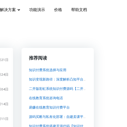
解决方案
功能演示
价格
帮助文档
推荐阅读
月21日
知识付费系统选择与应用
月24日
知识变现新路径：深度解析凸知平台三版部署与私域运营实战
二开版彩虹系统知识付费源码【二开版彩虹系统知识付费源码知识付费系统系统怎么制作，知识付费系统搭建使用教程】
月04日
在线教育系统咨询电话
月14日
易赚在线教育知识付费平台
源码买断与私有化部署：自建卖课平台的长期经营之选
月11日
知识付费系统搭建开源代码【知识付费系统搭建开源代码知识付费系统系统怎么制作，知识付费系统搭建使用教程】